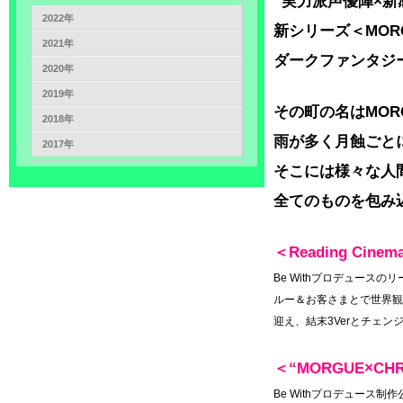
“実力派声優陣×新感
2022年
新シリーズ＜MORG
2021年
ダークファンタジ
2020年
2019年
その町の名はMOR
2018年
雨が多く月蝕ごと
2017年
そこには様々な人
全てのものを包み
＜Reading Cine
Be Withプロデュー
ルー＆お客さまとで世界観を
迎え、結末3Verとチェ
＜“MORGUE×C
Be Withプロデュース制作