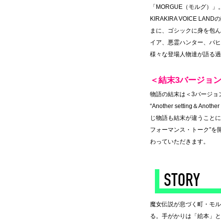
「MORGUE（モルグ）」。
KIRAKIRA VOICE 
まに、ゴシックに身を包ん
イア、悪霊ハンター、パヒ
様々な登場人物達が語る過
＜結末3バージョ
物語の結末は＜3バージョ
“Another setting＆A
じ物語も結末が違うことに
フォーマンス・トーク”を
わっていただきます。
◆
魔女伝説が息づく町・モル
る。手がかりは「絵本」と