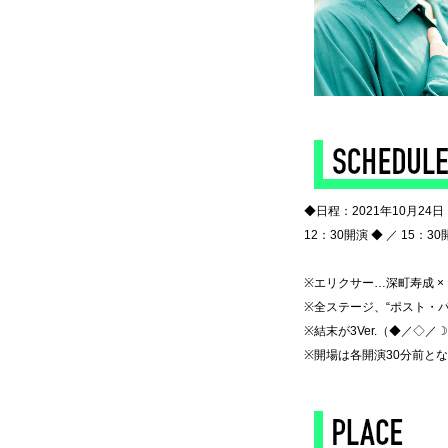
◆
◆日程：2021年10月24
12：30開演 ◆ ／ 15：30
◆
※エリクサー…深町寿成 ×
※全ステージ、“ポスト・
※結末が3Ver.（◆／◇
※開場は各開演30分前と
◆