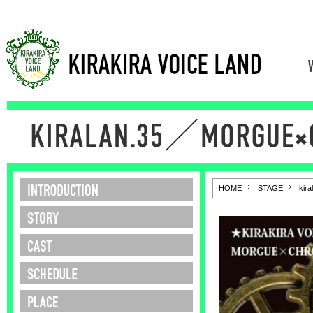
□□
HOME
STAGE
kira