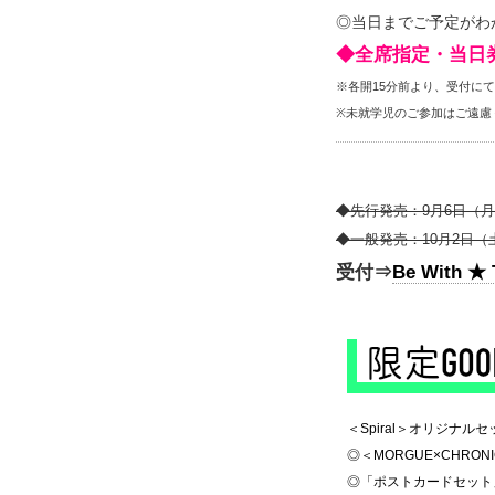
◎当日までご予定がわ
◆全席指定・当日券
※各開15分前より、受付に
※未就学児のご参加はご遠慮
◆先行発売：9月6日（月）1
◆一般発売：10月2日（土
受付⇒
Be With ★ T
◆
＜Spiral＞オリジナルセ
◎＜MORGUE×CHRO
◎「ポストカードセット」