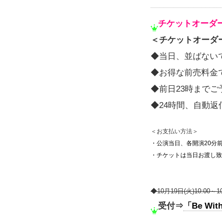
チケットオーダ
＜チケットオーダ
◆当日、並ばない
◆お得な前売料金
◆前日23時までご
◆24時間、自動
＜お支払い方法＞
・公演当日、各開演20分
・チケットは当日お渡し致
◆10月19日(火)10:00～1
受付⇒
「Be With