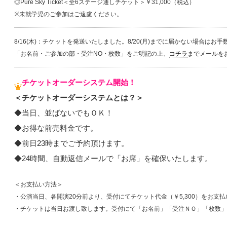
◎Pure Sky Ticket＜全6ステージ通しチケット＞￥31,000（税込）
※未就学児のご参加はご遠慮ください。
8/16(木)：チケットを発送いたしました。8/20(月)までに届かない場合はお
「お名前・ご参加の部・受注NO・枚数」をご明記の上、
コチラ
までメールを
チケットオーダーシステム開始！
＜チケットオーダーシステムとは？＞
◆当日、並ばないでもＯＫ！
◆お得な前売料金です。
◆前日23時までご予約頂けます。
◆24時間、自動返信メールで「お席」を確保いたします。
＜お支払い方法＞
・公演当日、各開演20分前より、受付にてチケット代金（￥5,300）をお支
・チケットは当日お渡し致します。受付にて「お名前」「受注ＮＯ」「枚数」