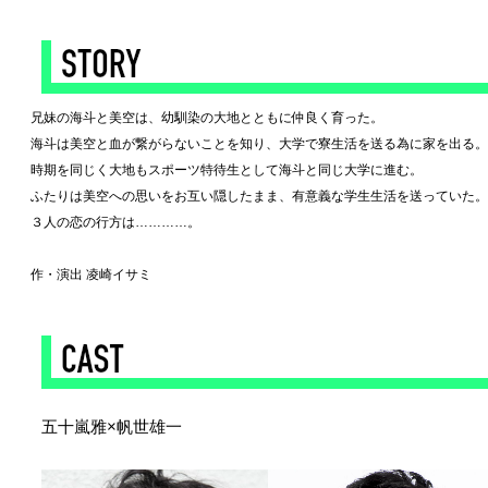
◆
兄妹の海斗と美空は、幼馴染の大地とともに仲良く育った。
海斗は美空と血が繋がらないことを知り、大学で寮生活を送る為に家を出る。
時期を同じく大地もスポーツ特待生として海斗と同じ大学に進む。
ふたりは美空への思いをお互い隠したまま、有意義な学生生活を送っていた。
３人の恋の行方は…………。
作・演出 凌崎イサミ
◆
五十嵐雅×帆世雄一