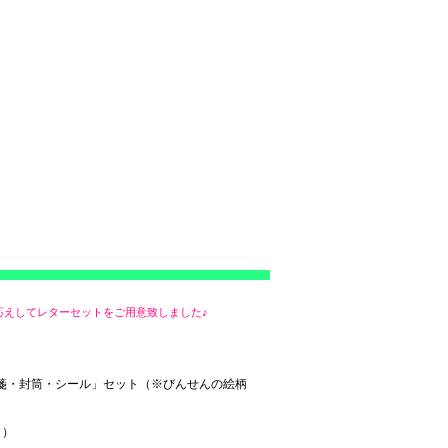
お応えしてレターセットをご用意致しました♪
「便箋・封筒・シール」セット（※びんせんの絵柄
り）