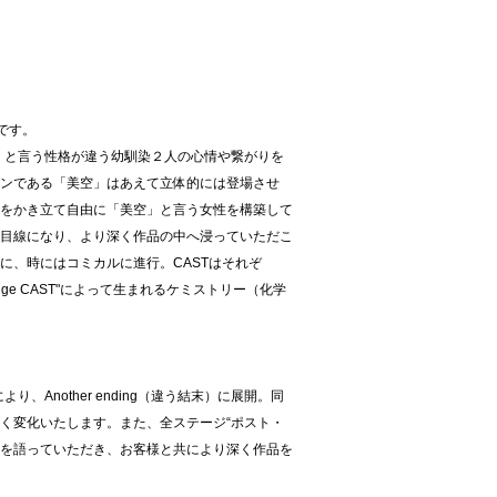
ズです。
地」と言う性格が違う幼馴染２人の心情や繋がりを
ンである「美空」はあえて立体的には登場させ
をかき立て自由に「美空」と言う女性を構築して
目線になり、より深く作品の中へ浸っていただこ
に、時にはコミカルに進行。CASTはそれぞ
nge CAST"によって生まれるケミストリー（化学
違う設定）により、Another ending（違う結末）に展開。同
く変化いたします。また、全ステージ“ポスト・
等を語っていただき、お客様と共により深く作品を