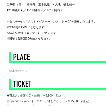
◎26日（日） ※海斗…五十嵐雅 × 大地…帆世雄一
12:00開演 ★／ 15:00開演 ☆／ 18:00開演 ♪
◆
※全ステージ、“ポスト・パフォーマンス・トーク”を開催いたします。
※“Change CAST” となります。
※結末が3ver.（★／☆／♪）ございます。
※開場は各開演30分前となります。
◆
絵本塾ホール
◆Ticket：全席指定・前売：￥5,300（税込）
◎Special Ticket＜1日3ステージ通しチケット＞￥15,500（税込）