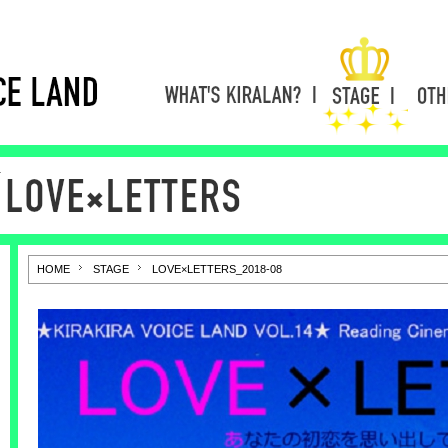
□□
HOME
STAGE
LOVE×LETTERS_2018-08