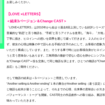
お楽しみください。
【LOVE ×LETTERS】
＜結末3バージョン＆Change CAST＞
「LOVE×LETTERS」は2010年から始まり過去8回上演している好評シリー
普遍的な“初恋”と言う物語を、“手紙”と言うアイテムを使用し「海斗」「大
丁寧に描き、ヒロインへの想いを四季を通じて綴って行きます。２人のヒロイ
ず、彼女の心情は映像の中で語られる手紙の文字のみにして、お客様の想像力
いただく構成にしています。また、そうする事で時にはお客様自身がヒロイン
うと言う意味合いもあります。三角関係の微妙で切ない恋心を静かにシンプル
れ"Change CAST"＝役を交換して同じ物語を演じます。ひとつの物語が"Cha
反応）もご期待ください。
そして物語の結末は＜3バージョン＞ご用意しています。
“Another setting＆Another ending”１本の舞台がAnother setting（
じ物語も結末が違うことによって、それまでの心情、出来事の意味合いが大き
パフォーマンス・トーク”を開催。CAST同士の作品創作への取り組み、裏話
味わっていただきます。