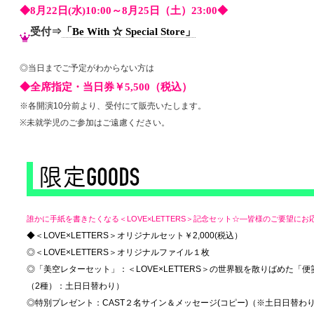
◆8月22日(水)10:00～8月25日（土）23:00◆
受付⇒
「Be With ☆ Special Store」
◎当日までご予定がわからない方は
◆全席指定・当日券￥5,500（税込）
※各開演10分前より、受付にて販売いたします。
※未就学児のご参加はご遠慮ください。
誰かに手紙を書きたくなる＜LOVE×LETTERS＞記念セット☆―皆様のご要望に
◆＜LOVE×LETTERS＞オリジナルセット￥2,000(税込）
◎＜LOVE×LETTERS＞オリジナルファイル１枚
◎「美空レターセット」：＜LOVE×LETTERS＞の世界観を散りばめた
（2種）：土日日替わり）
◎特別プレゼント：CAST２名サイン＆メッセージ(コピー)（※土日日替わ