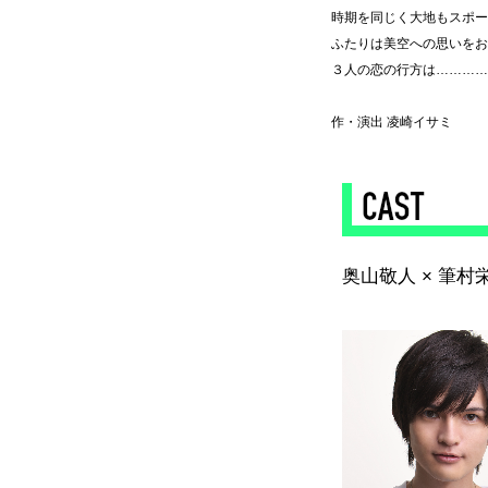
時期を同じく大地もスポー
ふたりは美空への思いをお
３人の恋の行方は…………
作・演出 凌崎イサミ
◆
奥山敬人 × 筆村
◆