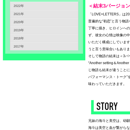
＜結末3バージョ
2022年
2021年
「LOVE×LETTERS」
普遍的な“初恋”と言う物
2020年
丁寧に描き、ヒロインへの
2019年
ず、彼女の心情は映像の中
2018年
いただく構成にしています
2017年
うと言う意味合いもありま
そして物語の結末は＜3バ
“Another setting＆A
じ物語も結末が違うことに
パフォーマンス・トーク”
味わっていただきます。
◆
兄妹の海斗と美空は、幼馴
海斗は美空と血が繋がらな