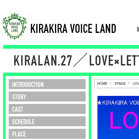
□□
HOME
STAGE
LOV