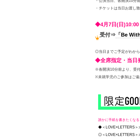
・公演当日、各開演10分
・チケットは当日お渡し致
◆4月7日(日)10:0
受付⇒
「Be With
◎当日までご予定がわから
◆全席指定・当日券
※各開演10分前より、受
※未就学児のご参加はご遠
誰かに手紙を書きたくなる＜
◆＜LOVE×LETTERS
◎＜LOVE×LETTER