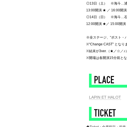
◎13日（土） ※海斗…浦
13:00開演 ★ ／ 16:00開演
◎14日（日） ※海斗…石
12:00開演 ★／ 15:00開演 
◆
※全ステージ、“ポスト・
※“Change CAST” とな
※結末が3ver.（★／☆／
※開場は各開演15分前と
◆
LAPIN ET HALOT