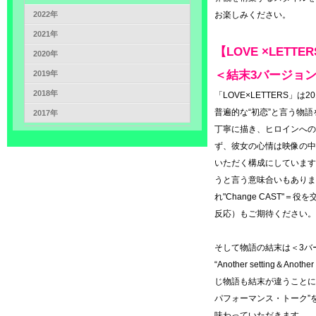
2022年
お楽しみください。
2021年
【LOVE ×LETTE
2020年
＜結末3バージョン＆
2019年
2018年
「LOVE×LETTERS」
普遍的な“初恋”と言う物
2017年
丁寧に描き、ヒロインへの
ず、彼女の心情は映像の中
いただく構成にしています
うと言う意味合いもありま
れ"Change CAST"
反応）もご期待ください。
そして物語の結末は＜3バ
“Another setting＆A
じ物語も結末が違うことに
パフォーマンス・トーク”
味わっていただきます。