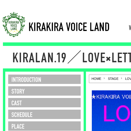
□□
HOME
STAGE
LOV