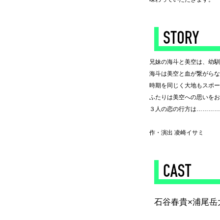
◆
兄妹の海斗と美空は、幼馴
海斗は美空と血が繋がらな
時期を同じく大地もスポー
ふたりは美空への思いをお
３人の恋の行方は…………
作・演出 凌崎イサミ
◆
石谷春貴×浦尾岳