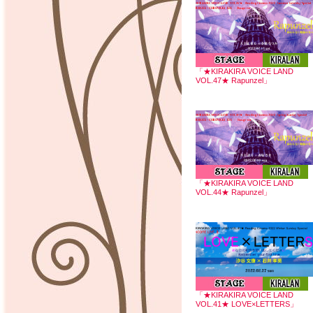
「★KIRAKIRA VOICE LAND
VOL.47★ Rapunzel」
「★KIRAKIRA VOICE LAND
VOL.44★ Rapunzel」
「★KIRAKIRA VOICE LAND
VOL.41★ LOVE×LETTERS」