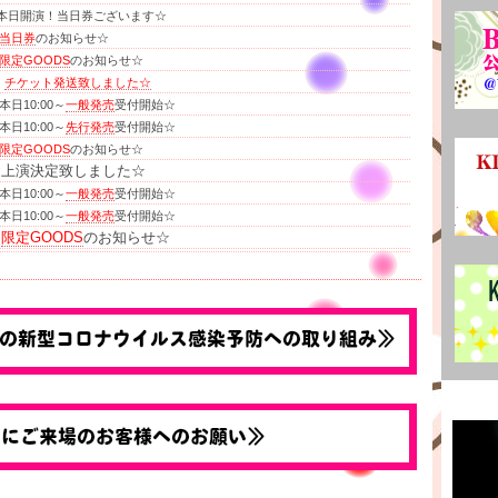
本日開演！当日券ございます☆
当日券
のお知らせ☆
限定GOODS
のお知らせ☆
：
チケット発送致しました☆
本日10:00～
一般発売
受付開始☆
本日10:00～
先行発売
受付開始☆
限定GOODS
のお知らせ☆
：上演決定致しました☆
本日10:00～
一般発売
受付開始☆
本日10:00～
一般発売
受付開始☆
：
限定GOODS
のお知らせ☆