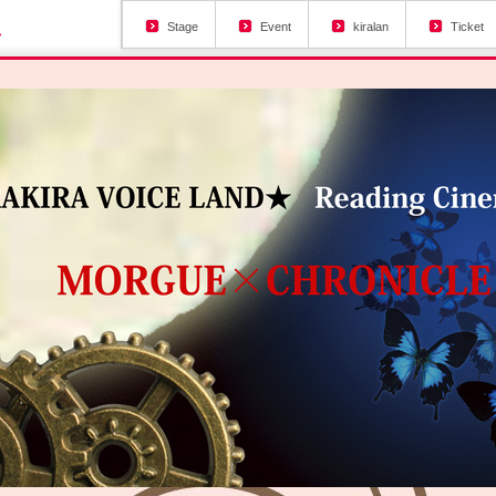
Stage
Event
kiralan
Ticket