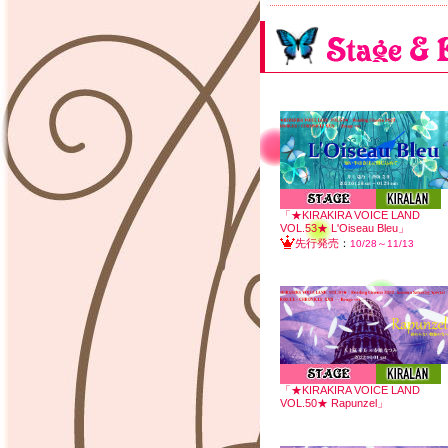
「★KIRAKIRA VOICE LAND
VOL.53★ L'Oiseau Bleu」
先行発売
：
10/28～11/13
「★KIRAKIRA VOICE LAND
VOL.50★ Rapunzel」