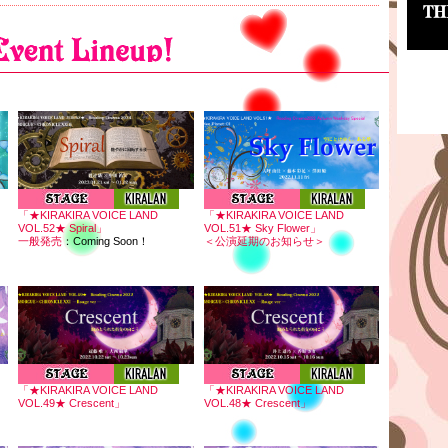
「★KIRAKIRA VOICE LAND
「★KIRAKIRA VOICE LAND
VOL.52★ Spiral」
VOL.51★ Sky Flower」
一般発売
：
Coming Soon！
＜公演延期のお知らせ＞
「★KIRAKIRA VOICE LAND
「★KIRAKIRA VOICE LAND
VOL.49★ Crescent」
VOL.48★ Crescent」